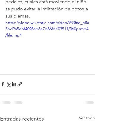
pedales, cuales está moviendo el niño, 
se pudo evitar la infiltración de botox a 
sus piernas.
https://video.wixstatic.com/video/933f6e_e8a
5bd9a5ebf4098ab8e7d86fde03511/360p/mp4
/file.mp4
Ver todo
Entradas recientes