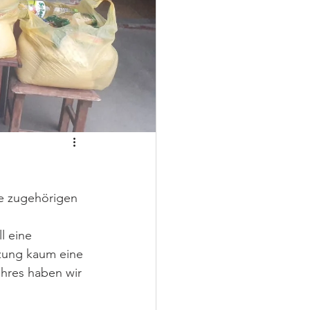
ie zugehörigen 
l eine 
tzung kaum eine 
res haben wir 